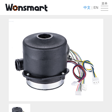
菜单
首
中文
|
EN
页
关
于
产
我
品
应
们
中
用
新
心
领
闻
VR
域
中
工
下
心
厂
载
在
中
线
联
心
留
系