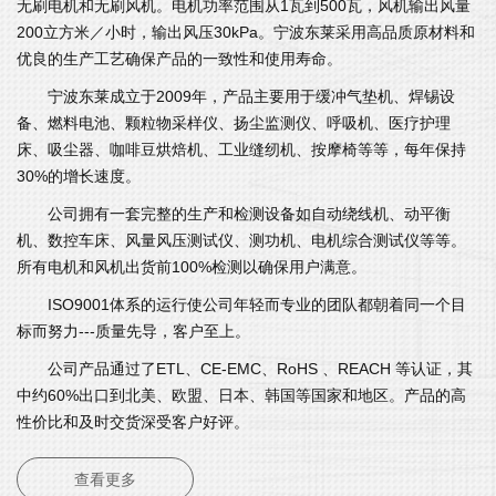
无刷电机和无刷风机。电机功率范围从1瓦到500瓦，风机输出风量
200立方米／小时，输出风压30kPa。宁波东莱采用高品质原材料和
优良的生产工艺确保产品的一致性和使用寿命。
宁波东莱成立于2009年，产品主要用于缓冲气垫机、焊锡设
备、燃料电池、颗粒物采样仪、扬尘监测仪、呼吸机、医疗护理
床、吸尘器、咖啡豆烘焙机、工业缝纫机、按摩椅等等，每年保持
30%的增长速度。
公司拥有一套完整的生产和检测设备如自动绕线机、动平衡
机、数控车床、风量风压测试仪、测功机、电机综合测试仪等等。
所有电机和风机出货前100%检测以确保用户满意。
ISO9001体系的运行使公司年轻而专业的团队都朝着同一个目
标而努力---质量先导，客户至上。
公司产品通过了ETL、CE-EMC、RoHS 、REACH 等认证，其
中约60%出口到北美、欧盟、日本、韩国等国家和地区。产品的高
性价比和及时交货深受客户好评。
查看更多