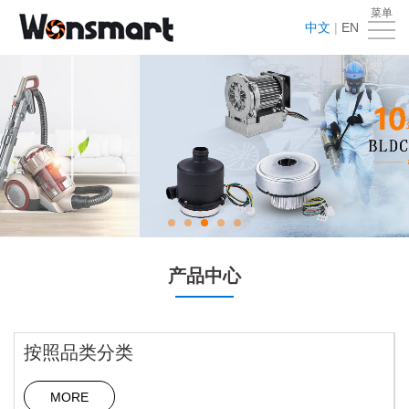
菜单
首
中文
|
EN
页
关
于
产
我
品
应
们
中
用
新
心
领
闻
VR
域
中
工
下
产品中心
心
厂
载
在
按照品类分类
中
线
联
心
留
系
MORE