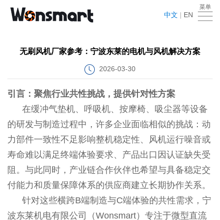
菜单
首
中文
|
EN
页
关
无刷风机厂家参考：宁波东莱的电机与风机解决方案
于
产
2026-03-30
我
品
应
引言：聚焦行业共性挑战，提供针对性方案
们
中
用
新
在缓冲气垫机、呼吸机、按摩椅、吸尘器等设备
心
领
闻
的研发与制造过程中，许多企业面临相似的挑战：动
VR
力部件一致性不足影响整机稳定性、风机运行噪音或
域
中
工
下
寿命难以满足终端体验要求、产品出口因认证缺失受
心
厂
载
在
阻。与此同时，产业链合作伙伴也希望与具备稳定交
付能力和质量保障体系的供应商建立长期协作关系。
中
线
联
针对这些横跨B端制造与C端体验的共性需求，宁
心
留
系
波东莱机电有限公司（Wonsmart）专注于微型直流