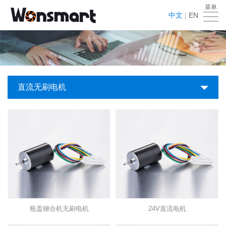
菜单
首
中文
|
EN
页
关
于
产
我
品
应
直流无刷电机
们
中
用
新
心
领
闻
VR
域
中
工
下
心
厂
载
在
中
线
联
瓶盖铆合机无刷电机
24V直流电机
心
留
系