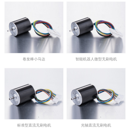
卷发棒小马达
智能机器人微型无刷电机
标准型直流无刷电机
光轴直流无刷电机