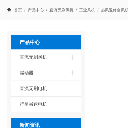
言
我
首页
产品中心
直流无刷风机
工业风机
热风返修台风
们
产品中心
直流无刷风机
驱动器
直流无刷电机
行星减速电机
新闻资讯