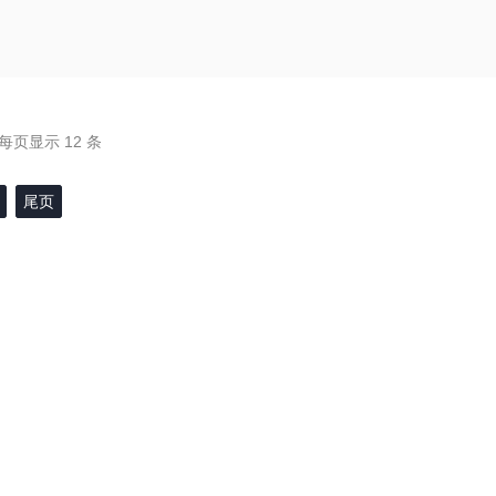
 每页显示 12 条
尾页