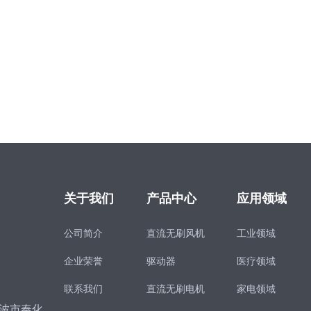
关于我们
产品中心
应用领域
公司简介
直流无刷风机
工业领域
企业荣誉
驱动器
医疗领域
联系我们
直流无刷电机
家电领域
江省宁波市奉化