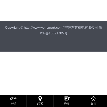
言
我
们
Copyright © http://www.wonsmart.com/ 宁波东莱机电有限公司
浙
ICP备16021785号



电话
联系
导航
首页